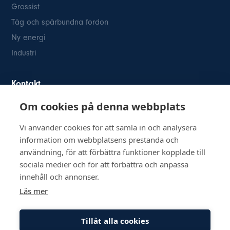
Grossist
Tåg och spårbundna fordon
Ny energi
Industri
Kontakt
Om cookies på denna webbplats
Österögatan 2
SE-164 40 Kista
Vi använder cookies för att samla in och analysera
08-514 84 400
information om webbplatsens prestanda och
info@inkom.se
användning, för att förbättra funktioner kopplade till
Org.nr: 556111-8505
sociala medier och för att förbättra och anpassa
innehåll och annonser.
Läs mer
Tillåt alla cookies