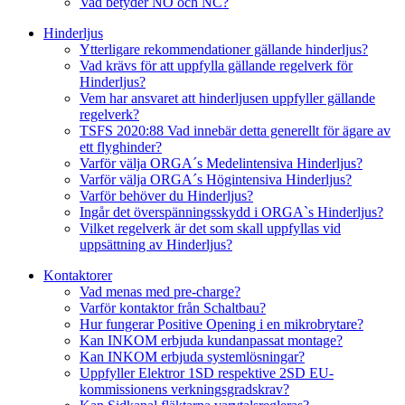
Vad betyder NO och NC?
Hinderljus
Ytterligare rekommendationer gällande hinderljus?
Vad krävs för att uppfylla gällande regelverk för
Hinderljus?
Vem har ansvaret att hinderljusen uppfyller gällande
regelverk?
TSFS 2020:88 Vad innebär detta generellt för ägare av
ett flyghinder?
Varför välja ORGA´s Medelintensiva Hinderljus?
Varför välja ORGA´s Högintensiva Hinderljus?
Varför behöver du Hinderljus?
Ingår det överspänningsskydd i ORGA`s Hinderljus?
Vilket regelverk är det som skall uppfyllas vid
uppsättning av Hinderljus?
Kontaktorer
Vad menas med pre-charge?
Varför kontaktor från Schaltbau?
Hur fungerar Positive Opening i en mikrobrytare?
Kan INKOM erbjuda kundanpassat montage?
Kan INKOM erbjuda systemlösningar?
Uppfyller Elektror 1SD respektive 2SD EU-
kommissionens verkningsgradskrav?