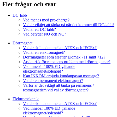
Fler frågor och svar
DC-labb
Vad menas med pre-charge?
Vad är viktigt att tänka på när det kommer till DC-labb?
Vad är ett DC-labb?
Vad betyder NO och NC?
Dörrmagnet
Vad är skillnaden mellan ATEX och IECEx?
Vad är en elektromagnet?
Dörrmagneter som ersätter Elomek 711 samt 712?
Är det risk för remanens problem med dörrmagneter?
Vad innebär 100% ED gällande
elektromagnet/solenoid?
Kan INKOM erbjuda kundanpassat montage?
Vad är en permanent elektromagnet?
Varför är det viktigt att tänka på remanens /
restmagnetism vid val av dörrmagneter?
Elektromekanik
Vad är skillnaden mellan ATEX och IECEx?
Vad innebär 100% ED gällande
elektromagnet/solenoid?