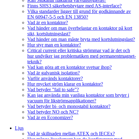
Kan Sidkanal fläktarna varvtalsregleras?
Finns SHS3 säkerhetsbrytare med AS-interface?
Vilka standarder ligger till grund för godkännande av
EN 60947-5-5 och EN 13850?
Vad är en kontaktor?
Vad händer om man överbelastar en kontaktor på kort
sikt, kortslutningslast?
Vad händer om man måste bryta med kortslutningslast?
Hur styr man en kontaktor?
Critical current eller kritiska strömmar vad är det och
hur undviker jag problematiken med permanentmagnet-
teknik?
Vad kan göra att en kontaktor svetsar ihop?
Vad är galvanisk isolation?
Varför används kontaktorer?
Hur mycket ström klarar en kontaktor?
Vad betyder ”fail to safe”?
Kan jag använda min vanliga kontaktor som bryter i
vacuum för likströmsapplikationer?
Vad betyder bi- och monostabil kontaktor?
Vad betyder NO och NC?
Vad är en Economizer?
Ljus
Vad är skillnaden mellan ATEX och IECEx?