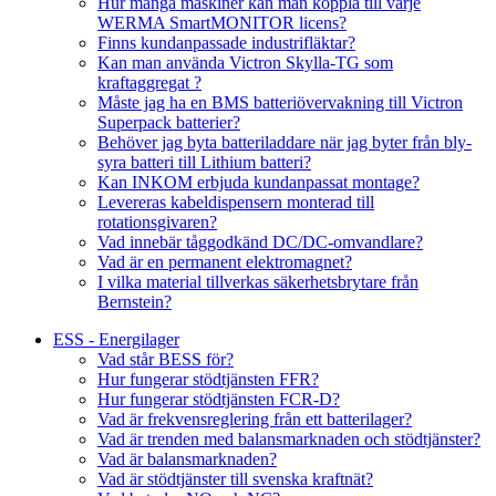
Hur många maskiner kan man koppla till varje
WERMA SmartMONITOR licens?
Finns kundanpassade industrifläktar?
Kan man använda Victron Skylla-TG som
kraftaggregat ?
Måste jag ha en BMS batteriövervakning till Victron
Superpack batterier?
Behöver jag byta batteriladdare när jag byter från bly-
syra batteri till Lithium batteri?
Kan INKOM erbjuda kundanpassat montage?
Levereras kabeldispensern monterad till
rotationsgivaren?
Vad innebär tåggodkänd DC/DC-omvandlare?
Vad är en permanent elektromagnet?
I vilka material tillverkas säkerhetsbrytare från
Bernstein?
ESS - Energilager
Vad står BESS för?
Hur fungerar stödtjänsten FFR?
Hur fungerar stödtjänsten FCR-D?
Vad är frekvensreglering från ett batterilager?
Vad är trenden med balansmarknaden och stödtjänster?
Vad är balansmarknaden?
Vad är stödtjänster till svenska kraftnät?