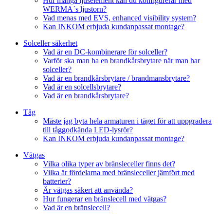
Hur många ljuselement kan du konfigurerar med
WERMA´s ljustorn?
Vad menas med EVS, enhanced visibility system?
Kan INKOM erbjuda kundanpassat montage?
Solceller säkerhet
Vad är en DC-kombinerare för solceller?
Varför ska man ha en brandkårsbrytare när man har
solceller?
Vad är en brandkårsbrytare / brandmansbrytare?
Vad är en solcellsbrytare?
Vad är en brandkårsbrytare?
Tåg
Måste jag byta hela armaturen i tåget för att uppgradera
till tåggodkända LED-lysrör?
Kan INKOM erbjuda kundanpassat montage?
Vätgas
Vilka olika typer av bränsleceller finns det?
Vilka är fördelarna med bränsleceller jämfört med
batterier?
Är vätgas säkert att använda?
Hur fungerar en bränslecell med vätgas?
Vad är en bränslecell?