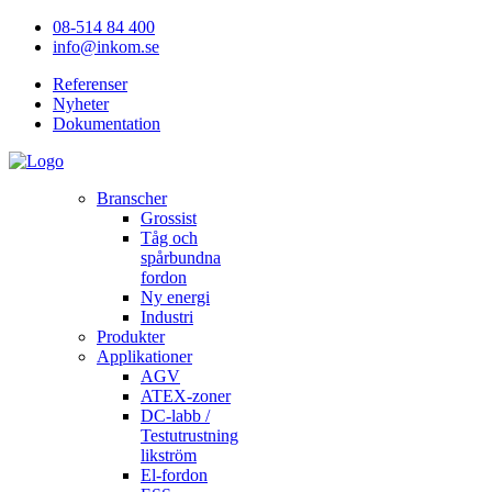
08-514 84 400
info@inkom.se
Referenser
Nyheter
Dokumentation
Branscher
Grossist
Tåg och
spårbundna
fordon
Ny energi
Industri
Produkter
Applikationer
AGV
ATEX-zoner
DC-labb /
Testutrustning
likström
El-fordon