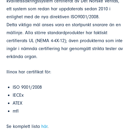
kvalitetssäkringssystem certifierat av Det Norske Veritas,
ett system som redan har uppdaterats sedan 2010 i
enlighet med de nya direktiven ISO9001/2008.
Detta viktiga mål anses vara en startpunkt snarare än en
mållinje. Alla större standardprodukter har faktiskt
certifierats UL (NEMA 4-4X-12); även produkterna som inte
ingår i nämnda certifiering har genomgått strikta tester av
erkända organ.
Ilinox har certifikat för:
ISO 9001/2008
IECEx
ATEX
mfl
Se komplett lista
här
.