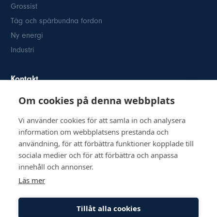
Grossist
Tåg och spårbundna fordon
Ny energi
Industri
Kontakt
Om cookies på denna webbplats
Österögatan 2
SE-164 40 Kista
Vi använder cookies för att samla in och analysera
08-514 84 400
information om webbplatsens prestanda och
info@inkom.se
användning, för att förbättra funktioner kopplade till
Org.nr: 556111-8505
sociala medier och för att förbättra och anpassa
innehåll och annonser.
Läs mer
Tillåt alla cookies