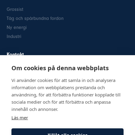
Grossist
Tåg och spårbundna fordon
Ny energi
Industri
Kontakt
Om cookies på denna webbplats
Österögatan 2
SE-164 40 Kista
Vi använder cookies för att samla in och analysera
08-514 84 400
information om webbplatsens prestanda och
info@inkom.se
användning, för att förbättra funktioner kopplade till
Org.nr: 556111-8505
sociala medier och för att förbättra och anpassa
innehåll och annonser.
Läs mer
Tillåt alla cookies