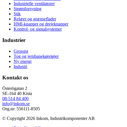
Industrielle ventilatorer
Strømforsyning
Stik
Relæer og grænseflader
HMI-knapper og drejeknapper
Kontrol- og signalsystemer
Industrier
Grossist
Tog og jernbanekøretøjer
Ny energi
Industri
Kontakt os
Österögatan 2
SE-164 40 Kista
08-514 84 400
info@inkom.se
Org.nr: 556111-8505
© Copyright 2026 Inkom, Industrikomponenter AB