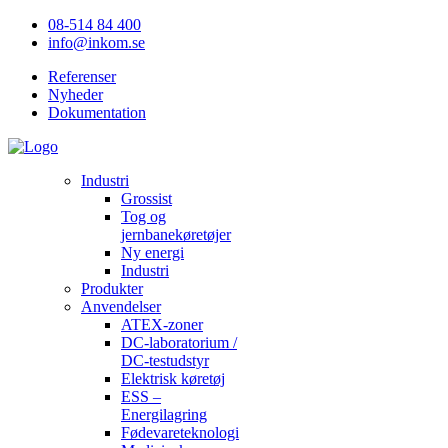
08-514 84 400
info@inkom.se
Referenser
Nyheder
Dokumentation
Industri
Grossist
Tog og
jernbanekøretøjer
Ny energi
Industri
Produkter
Anvendelser
ATEX-zoner
DC-laboratorium /
DC-testudstyr
Elektrisk køretøj
ESS –
Energilagring
Fødevareteknologi