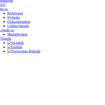
roducent
FAQ
m os
Referenser
Nyheder
Dokumentation
Lediga tjänster
ontakt os
Medarbejdere