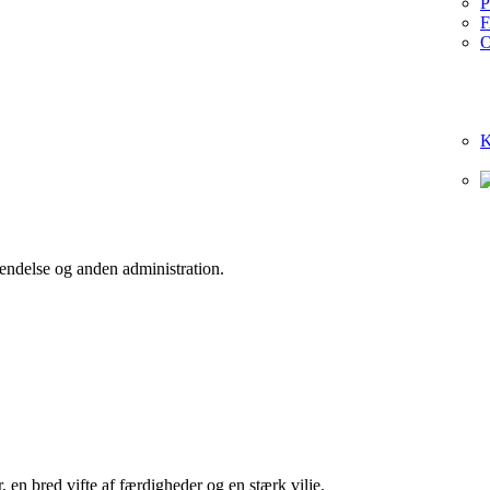
P
O
K
kendelse og anden administration.
en bred vifte af færdigheder og en stærk vilje.