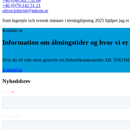
+46 (0)8-502 752 04
+46 (0)79-142 51 21
oliver.lofqvist@inkom.se
Som ingenjör och svensk mästare i terränglöpning 2025 hjälper jag er b
Kontakt os
Information om åbningstider og hvor vi er
Hvis du vil vide mere generelt om Industrikomponenter AB, INKOM, k
Kontakt os
Nyhedsbrev