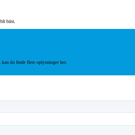
li bäst.
an du finde flere oplysninger her.