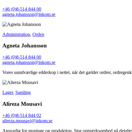
+46 (0)8-514 844 00
agneta.johansson@inkom.se
Administration
,
Orden
Agneta Johansson
+46 (0)8-514 844 00
agneta.johansson@inkom.se
Vores uundværlige edderkop i nettet, når det gælder ordrer, ordregen
Lager
,
Samling
Alireza Mousavi
+46 (0)8-514 844 02
alireza.mousavi@inkom.se
Ansvarlig for montage og produktion. Stor opmærksomhed på detaljer, 