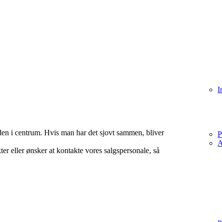
I
den i centrum. Hvis man har det sjovt sammen, bliver
P
A
r eller ønsker at kontakte vores salgspersonale, så