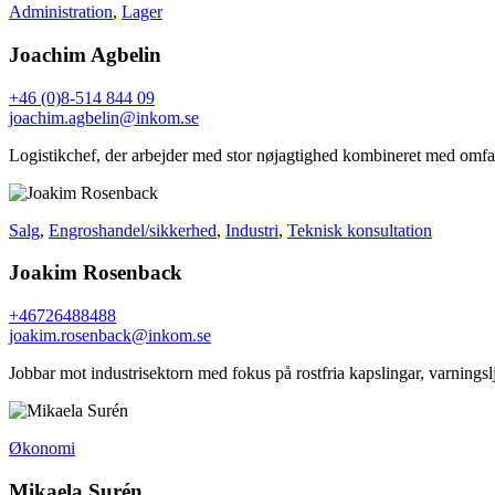
Administration
,
Lager
Joachim Agbelin
+46 (0)8-514 844 09
joachim.agbelin@inkom.se
Logistikchef, der arbejder med stor nøjagtighed kombineret med omfat
Salg
,
Engroshandel/sikkerhed
,
Industri
,
Teknisk konsultation
Joakim Rosenback
+46726488488
joakim.rosenback@inkom.se
Jobbar mot industrisektorn med fokus på rostfria kapslingar, varningsl
Økonomi
Mikaela Surén