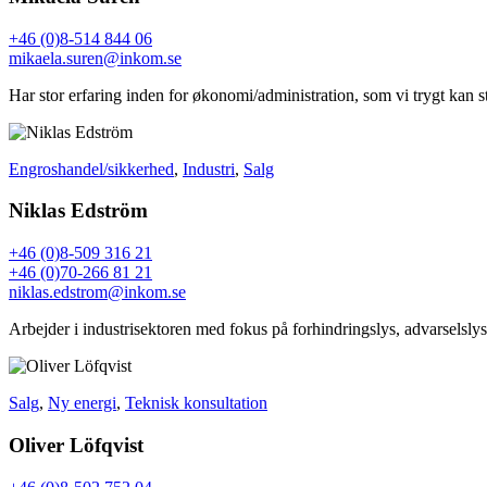
+46 (0)8-514 844 06
mikaela.suren@inkom.se
Har stor erfaring inden for økonomi/administration, som vi trygt kan s
Engroshandel/sikkerhed
,
Industri
,
Salg
Niklas Edström
+46 (0)8-509 316 21
+46 (0)70-266 81 21
niklas.edstrom@inkom.se
Arbejder i industrisektoren med fokus på forhindringslys, advarselslys/
Salg
,
Ny energi
,
Teknisk konsultation
Oliver Löfqvist