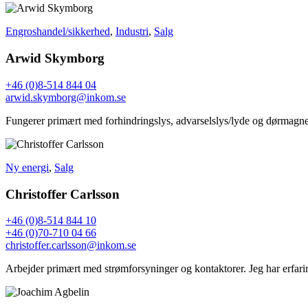
Engroshandel/sikkerhed
,
Industri
,
Salg
Arwid Skymborg
+46 (0)8-514 844 04
arwid.skymborg@inkom.se
Fungerer primært med forhindringslys, advarselslys/lyde og dørmagne
Ny energi
,
Salg
Christoffer Carlsson
+46 (0)8-514 844 10
+46 (0)70-710 04 66
christoffer.carlsson@inkom.se
Arbejder primært med strømforsyninger og kontaktorer. Jeg har erfari