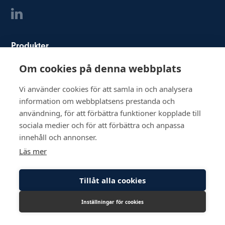
Produkter
Industrielt lys
Om cookies på denna webbplats
Kontaktorer
Vi använder cookies för att samla in och analysera
Dørmagneter
information om webbplatsens prestanda och
Transducere og sensorer
användning, för att förbättra funktioner kopplade till
sociala medier och för att förbättra och anpassa
Indkapslinger og pakdåser
innehåll och annonser.
Industrielle ventilatorer
Läs mer
Strømforsyning
Stik
Tillåt alla cookies
Relæer og grænseflader
HMI-knapper og drejeknapper
Inställningar för cookies
Kontrol- og signalsystemer