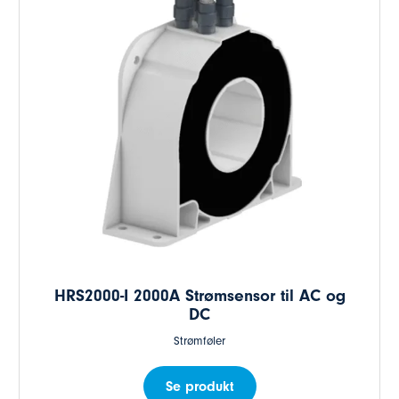
HRS2000-I 2000A Strømsensor til AC og
DC
Strømføler
Se produkt