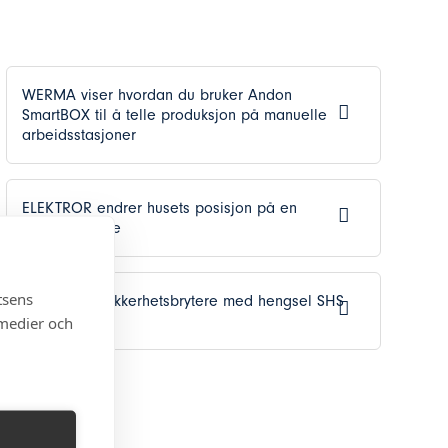
WERMA viser hvordan du bruker Andon
SmartBOX til å telle produksjon på manuelle
arbeidsstasjoner
ELEKTROR endrer husets posisjon på en
industriell vifte
tsens
BERNSTEIN Sikkerhetsbrytere med hengsel SHS
og SHS3
 medier och