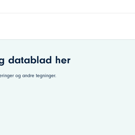
og datablad her
iseringer og andre tegninger.
Agneta Johansson
+46 (0)8-514 844 00
agneta.johansson@inkom.se