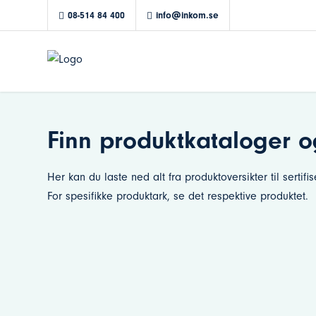
08-514 84 400
info@inkom.se
Finn produktkataloger 
Her kan du laste ned alt fra produktoversikter til sertif
For spesifikke produktark, se det respektive produktet.
Agneta Johansson
+46 (0)8-514 844 00
agneta.johansson@inkom.se