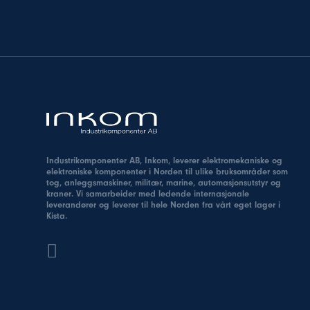
Industrikomponenter AB, Inkom, leverer elektromekaniske og
elektroniske komponenter i Norden til ulike bruksområder som
tog, anleggsmaskiner, militær, marine, automasjonsutstyr og
kraner. Vi samarbeider med ledende internasjonale
leverandører og leverer til hele Norden fra vårt eget lager i
Kista.