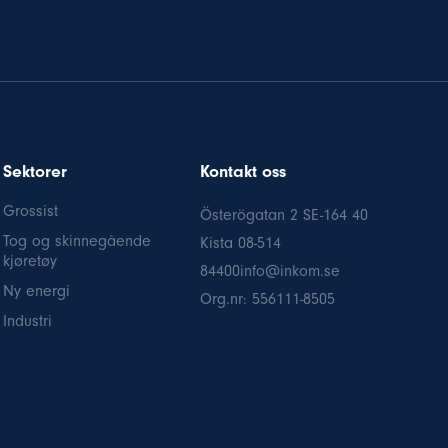
Sektorer
Kontakt oss
Grossist
Österögatan 2 SE-164 40
Tog og skinnegående
Kista
08-514
kjøretøy
84
400info@inkom.se
Ny energi
Org.nr: 556111-8505
Industri