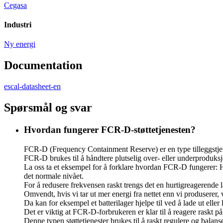
Cegasa
Industri
Ny energi
Documentation
escal-datasheet-en
Spørsmål og svar
Hvordan fungerer FCR-D-støttetjenesten?
FCR-D (Frequency Containment Reserve) er en type tilleggstjenes
FCR-D brukes til å håndtere plutselig over- eller underproduksjo
La oss ta et eksempel for å forklare hvordan FCR-D fungerer: Hv
det normale nivået.
For å redusere frekvensen raskt trengs det en hurtigreagerende 
Omvendt, hvis vi tar ut mer energi fra nettet enn vi produserer, v
Da kan for eksempel et batterilager hjelpe til ved å lade ut eller
Det er viktig at FCR-D-forbrukeren er klar til å reagere raskt på 
Denne typen støttetjenester brukes til å raskt regulere og balans