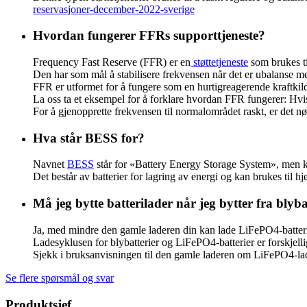
reservasjoner-december-2022-sverige
Hvordan fungerer FFRs supporttjeneste?
Frequency Fast Reserve (FFR) er en
støttetjeneste
som brukes ti
Den har som mål å stabilisere frekvensen når det er ubalanse 
FFR er utformet for å fungere som en hurtigreagerende kraftkilde,
La oss ta et eksempel for å forklare hvordan FFR fungerer: Hvis 
For å gjenopprette frekvensen til normalområdet raskt, er det 
Hva står BESS for?
Navnet
BESS
står for «Battery Energy Storage System», men 
Det består av batterier for lagring av energi og kan brukes til hj
Må jeg bytte batterilader når jeg bytter fra blybat
Ja, med mindre den gamle laderen din kan lade LiFePO4-batteri
Ladesyklusen for blybatterier og LiFePO4-batterier er forskjelli
Sjekk i bruksanvisningen til den gamle laderen om LiFePO4-lad
Se flere spørsmål og svar
Produktsjef