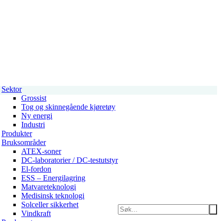
Sektor
Grossist
Tog og skinnegående kjøretøy
Ny energi
Industri
Produkter
Bruksområder
ATEX-soner
DC-laboratorier / DC-testutstyr
El-fordon
ESS – Energilagring
Matvareteknologi
Medisinsk teknologi
Solceller sikkerhet
Vindkraft