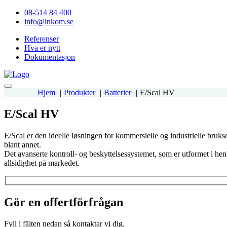
08-514 84 400
info@inkom.se
Referenser
Hva er nytt
Dokumentasjon
Hjem
Produkter
Batterier
E/Scal HV
E/Scal HV
E/Scal er den ideelle løsningen for kommersielle og industrielle bru
blant annet.
Det avanserte kontroll- og beskyttelsessystemet, som er utformet i hen
allsidighet på markedet.
Gör en offertförfrågan
Fyll i fälten nedan så kontaktar vi dig.