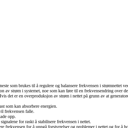
te som brukes til å regulere og balansere frekvensen i strømnettet ved 
n av strøm i systemet, noe som kan føre til en frekvensendring over det 
is det er en overproduksjon av strøm i nettet på grunn av at generatore
last som kan absorbere energien.
il frekvensen falle.
 lade opp.
signalene for raskt å stabilisere frekvensen i nettet.
ere frekvensen for å unngå forstyrrelser og problemer i nettet og for å h