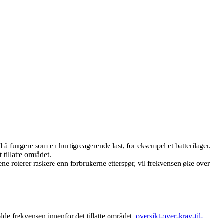
å fungere som en hurtigreagerende last, for eksempel et batterilager.
tillatte området.
ne roterer raskere enn forbrukerne etterspør, vil frekvensen øke over
olde frekvensen innenfor det tillatte området.
oversikt-over-krav-til-