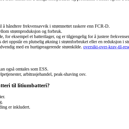
l å håndtere frekvensavvik i strømnettet raskere enn FCR-D.
mellom strømproduksjon og forbruk.
 for eksempel et batterilager, og er tilgjengelig for å justere frekvensen
det oppstår en plutselig økning i strømforbruket eller en reduksjon i st
nødvendig med en hurtigreagerende strømkilde.
oversikt-over-krav-til-r
kan også omtales som ESS.
elpetjenester, arbitrasjehandel, peak-shaving osv.
teri til litiumbatteri?
er.
g.
ing er inkludert.