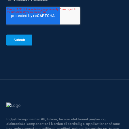
Industrikomponenter AB, Inkom, leverer elektromekaniske- og
elektroniske komponenter i Norden til forskellige applikationer såsom:
tog, anlægsmaskiner, militært, maritimt, automationsudstyr og kraner.