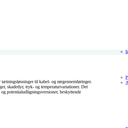
I
P
 tætningsløsninger til kabel- og rørgennemføringer.
A
er, skadedyr, tryk- og temperaturvariationer. Det
- og potentialudligningsversioner, beskyttende