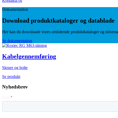
Kontakta os
Dokumentation
Download produktkataloger og datablade
Her kan du downloade vores omfattende produktkataloger og informat
Se dokumentation
Kabelgennemføring
Skruer og bolte
Se produkt
Nyhedsbrev