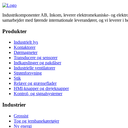
Industrikomponenter AB, Inkom, leverer elektromekaniske- og elektron
samarbejder med førende internationale leverandører, og vi leverer i he
Produkter
Industrielt lys
Kontaktorer
Dørmagneter
Transducere og sensorer
Indkapslinger og pakdåser
Industrielle ventilatorer
Strømforsyning
Stik
Relæer og grænseflader
HMI-knapper og drejeknapper
Kontrol- og signalsystemer
Industrier
Grossist
Tog og jernbanekøretøjer
Ny energi