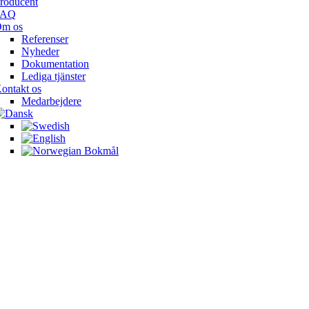
roducent
FAQ
m os
Referenser
Nyheder
Dokumentation
Lediga tjänster
ontakt os
Medarbejdere