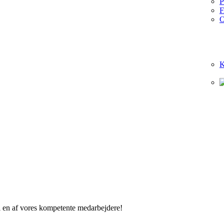
P
O
K
il en af vores kompetente medarbejdere!