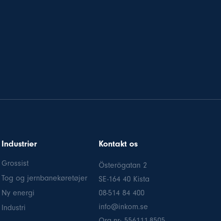
Industrier
Kontakt os
Grossist
Österögatan 2
Tog og jernbanekøretøjer
SE-164 40 Kista
Ny energi
08-514 84 400
info@inkom.se
Industri
Org.nr: 556111-8505