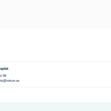
qvist
44 08
ist@inkom.se