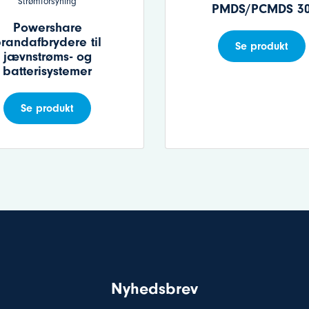
Strømforsyning
PMDS/PCMDS 3
Powershare
randafbrydere til
Se produkt
jævnstrøms- og
batterisystemer
Se produkt
Nyhedsbrev