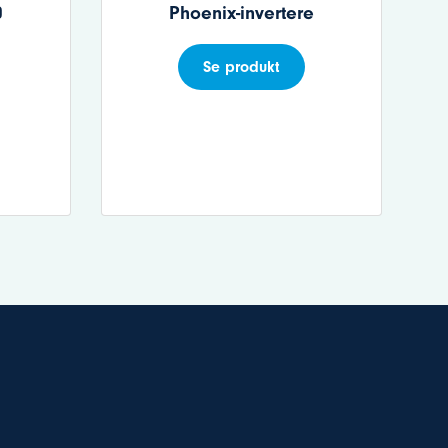
0
Phoenix-invertere
Se produkt