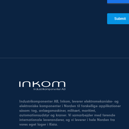
Industrikomponenter AB, Inkom, leverer elektromekaniske- og
elektroniske komponenter i Norden til forskellige applikationer
såsom: tog, anlægsmaskiner, militært, maritimt,
automationsudstyr og kraner. Vi samarbejder med førende
internationale leverandører, og vi leverer i hele Norden fra
vores eget lager i Kista.