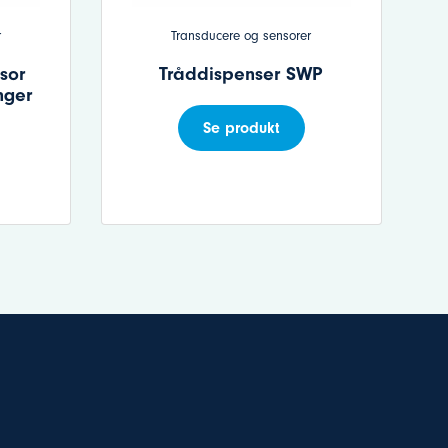
r
Transducere og sensorer
sor
Tråddispenser SWP
nger
Se produkt