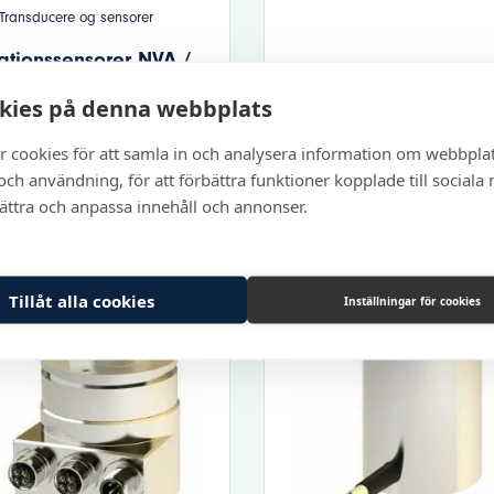
Transducere og sensorer
ationssensorer NVA /
S3 Pld
kies på denna webbplats
Se produkt
r cookies för att samla in och analysera information om webbpla
ch användning, för att förbättra funktioner kopplade till sociala
bättra och anpassa innehåll och annonser.
Tillåt alla cookies
Inställningar för cookies