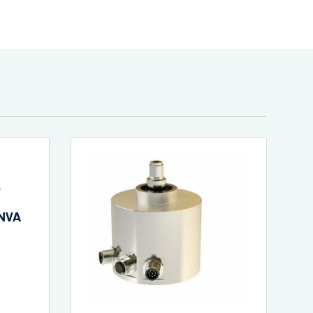
r
 NVA