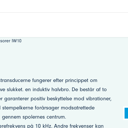
sorer IW10
transducerne fungerer efter princippet om
ive slukket. en induktiv halvbro. De består af to
 der garanterer positiv beskyttelse mod vibrationer,
tal stempelkerne forårsager modsatrettede
g gennem spolernes centrum.
ærefrekvens på 10 kHz. Andre frekvenser kan