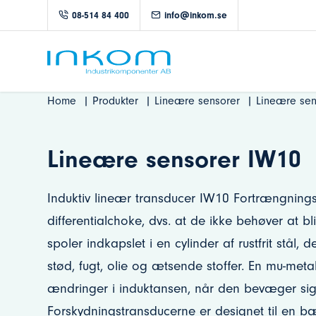
08-514 84 400
info@inkom.se
Home
Produkter
Lineære sensorer
Lineære sen
Lineære sensorer IW10
Induktiv lineær transducer IW10 Fortrængnings
differentialchoke, dvs. at de ikke behøver at bl
spoler indkapslet i en cylinder af rustfrit stål,
stød, fugt, olie og ætsende stoffer. En mu-me
ændringer i induktansen, når den bevæger si
Forskydningstransducerne er designet til en b