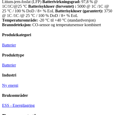
Litium-jern-fosfat (LFP)
Batterivirkningsgrad:
97,8 % @
1C/1C/@25 °C
Batterisykluser (forventet)
:
5000 @ 1C /1C /@
25 °C / 100 % DoD / 8+ % EoL
Batterisykluser (garantert):
3750
@ 1C /1C /@ 25 °C / 100 % DoD / 8+ % EoL
Temperaturområde:
-20 °C til +40 °C (standardversjon)
Branndeteksjon:
CO-sensor og temperatursensor kombinert
Produktkategori
Batterier
Produkttype
Batterier
Industri
Ny energi
Bruksområder
ESS - Energilagring