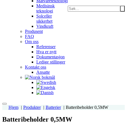
Matvareteknologi
Medisinsk
teknologi
Solceller
sikkerhet
Vindkraft
Produsent
FAQ
Om oss
Referenser
Hva er nytt
Dokumentasjon
Ledige stillinger
Kontakt oss
Ansatte
Hjem
Produkter
Batterier
Batteribeholder 0,5MW
Batteribeholder 0,5MW