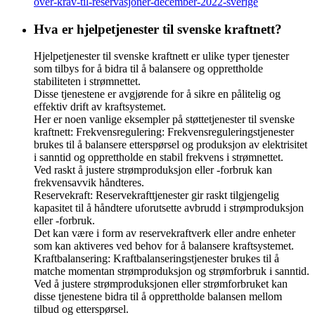
over-krav-til-reservasjoner-december-2022-sverige
Hva er hjelpetjenester til svenske kraftnett?
Hjelpetjenester til svenske kraftnett er ulike typer tjenester
som tilbys for å bidra til å balansere og opprettholde
stabiliteten i strømnettet.
Disse tjenestene er avgjørende for å sikre en pålitelig og
effektiv drift av kraftsystemet.
Her er noen vanlige eksempler på støttetjenester til svenske
kraftnett: Frekvensregulering: Frekvensreguleringstjenester
brukes til å balansere etterspørsel og produksjon av elektrisitet
i sanntid og opprettholde en stabil frekvens i strømnettet.
Ved raskt å justere strømproduksjon eller -forbruk kan
frekvensavvik håndteres.
Reservekraft: Reservekrafttjenester gir raskt tilgjengelig
kapasitet til å håndtere uforutsette avbrudd i strømproduksjon
eller -forbruk.
Det kan være i form av reservekraftverk eller andre enheter
som kan aktiveres ved behov for å balansere kraftsystemet.
Kraftbalansering: Kraftbalanseringstjenester brukes til å
matche momentan strømproduksjon og strømforbruk i sanntid.
Ved å justere strømproduksjonen eller strømforbruket kan
disse tjenestene bidra til å opprettholde balansen mellom
tilbud og etterspørsel.