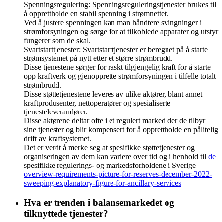
Spenningsregulering: Spenningsreguleringstjenester brukes til
å opprettholde en stabil spenning i strømnettet.
Ved å justere spenningen kan man håndtere svingninger i
strømforsyningen og sørge for at tilkoblede apparater og utstyr
fungerer som de skal.
Svartstarttjenester: Svartstarttjenester er beregnet på å starte
strømsystemet på nytt etter et større strømbrudd.
Disse tjenestene sørger for raskt tilgjengelig kraft for å starte
opp kraftverk og gjenopprette strømforsyningen i tilfelle totalt
strømbrudd.
Disse støttetjenestene leveres av ulike aktører, blant annet
kraftprodusenter, nettoperatører og spesialiserte
tjenesteleverandører.
Disse aktørene deltar ofte i et regulert marked der de tilbyr
sine tjenester og blir kompensert for å opprettholde en pålitelig
drift av kraftsystemet.
Det er verdt å merke seg at spesifikke støttetjenester og
organiseringen av dem kan variere over tid og i henhold til
de
spesifikke regulerings- og markedsforholdene i Sverige
overview-requirements-picture-for-reserves-december-2022-
sweeping-explanatory-figure-for-ancillary-services
Hva er trenden i balansemarkedet og
tilknyttede tjenester?