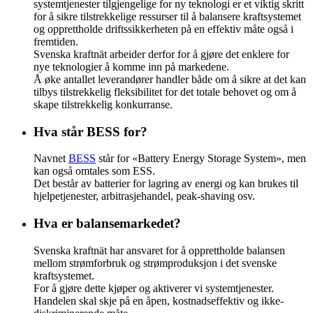
systemtjenester tilgjengelige for ny teknologi er et viktig skritt
for å sikre tilstrekkelige ressurser til å balansere kraftsystemet
og opprettholde driftssikkerheten på en effektiv måte også i
fremtiden.
Svenska kraftnät arbeider derfor for å gjøre det enklere for
nye teknologier å komme inn på markedene.
Å øke antallet leverandører handler både om å sikre at det kan
tilbys tilstrekkelig fleksibilitet for det totale behovet og om å
skape tilstrekkelig konkurranse.
Hva står BESS for?
Navnet
BESS
står for «Battery Energy Storage System», men
kan også omtales som ESS.
Det består av batterier for lagring av energi og kan brukes til
hjelpetjenester, arbitrasjehandel, peak-shaving osv.
Hva er balansemarkedet?
Svenska kraftnät har ansvaret for å opprettholde balansen
mellom strømforbruk og strømproduksjon i det svenske
kraftsystemet.
For å gjøre dette kjøper og aktiverer vi systemtjenester.
Handelen skal skje på en åpen, kostnadseffektiv og ikke-