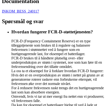
Documentation
INKOM_BESS_240117
Spørsmål og svar
Hvordan fungerer FCR-D-støttetjenesten?
FCR-D (Frequency Containment Reserve) er en type
tilleggstjeneste som brukes til å regulere og balansere
frekvensen i strømnettet ved å fungere som en
hurtigreagerende last, for eksempel et batterilager.
FCR-D brukes til å håndtere plutselig over- eller
underproduksjon av strøm i systemet, noe som kan føre til en
frekvensendring over det tillatte området.
La oss ta et eksempel for å forklare hvordan FCR-D fungerer:
Hvis det er en overproduksjon av strøm i nettet på grunn av at
generatorene roterer raskere enn forbrukerne etterspør, vil
frekvensen øke over det normale nivået.
For å redusere frekvensen raskt trengs det en hurtigreagerende
last som kan absorbere energien.
Omvendt, hvis vi tar ut mer energi fra nettet enn vi produserer,
vil frekvensen falle.
Da kan for eksempel et batterilager hjelpe til ved å lade ut