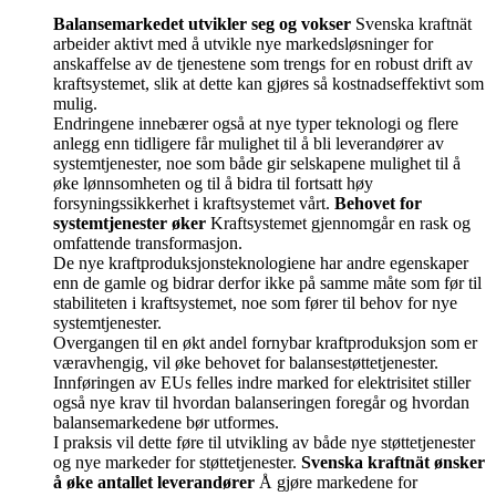
Balansemarkedet utvikler seg og vokser
Svenska kraftnät
arbeider aktivt med å utvikle nye markedsløsninger for
anskaffelse av de tjenestene som trengs for en robust drift av
kraftsystemet, slik at dette kan gjøres så kostnadseffektivt som
mulig.
Endringene innebærer også at nye typer teknologi og flere
anlegg enn tidligere får mulighet til å bli leverandører av
systemtjenester, noe som både gir selskapene mulighet til å
øke lønnsomheten og til å bidra til fortsatt høy
forsyningssikkerhet i kraftsystemet vårt.
Behovet for
systemtjenester øker
Kraftsystemet gjennomgår en rask og
omfattende transformasjon.
De nye kraftproduksjonsteknologiene har andre egenskaper
enn de gamle og bidrar derfor ikke på samme måte som før til
stabiliteten i kraftsystemet, noe som fører til behov for nye
systemtjenester.
Overgangen til en økt andel fornybar kraftproduksjon som er
væravhengig, vil øke behovet for balansestøttetjenester.
Innføringen av EUs felles indre marked for elektrisitet stiller
også nye krav til hvordan balanseringen foregår og hvordan
balansemarkedene bør utformes.
I praksis vil dette føre til utvikling av både nye støttetjenester
og nye markeder for støttetjenester.
Svenska kraftnät ønsker
å øke antallet leverandører
Å gjøre markedene for