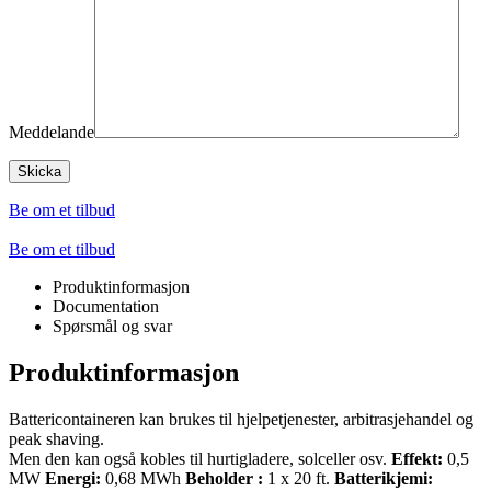
Meddelande
Be om et tilbud
Be om et tilbud
Produktinformasjon
Documentation
Spørsmål og svar
Produktinformasjon
Battericontaineren kan brukes til hjelpetjenester, arbitrasjehandel og
peak shaving.
Men den kan også kobles til hurtigladere, solceller osv.
Effekt:
0,5
MW
Energi:
0,68 MWh
Beholder
:
1 x 20 ft.
Batterikjemi: