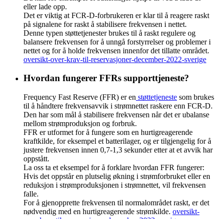
eller lade opp.
Det er viktig at FCR-D-forbrukeren er klar til å reagere raskt
på signalene for raskt å stabilisere frekvensen i nettet.
Denne typen støttetjenester brukes til å raskt regulere og
balansere frekvensen for å unngå forstyrrelser og problemer i
nettet og for å holde frekvensen innenfor det tillatte området.
oversikt-over-krav-til-reservasjoner-december-2022-sverige
Hvordan fungerer FFRs supporttjeneste?
Frequency Fast Reserve (FFR) er en
støttetjeneste
som brukes
til å håndtere frekvensavvik i strømnettet raskere enn FCR-D.
Den har som mål å stabilisere frekvensen når det er ubalanse
mellom strømproduksjon og forbruk.
FFR er utformet for å fungere som en hurtigreagerende
kraftkilde, for eksempel et batterilager, og er tilgjengelig for å
justere frekvensen innen 0,7-1,3 sekunder etter at et avvik har
oppstått.
La oss ta et eksempel for å forklare hvordan FFR fungerer:
Hvis det oppstår en plutselig økning i strømforbruket eller en
reduksjon i strømproduksjonen i strømnettet, vil frekvensen
falle.
For å gjenopprette frekvensen til normalområdet raskt, er det
nødvendig med en hurtigreagerende strømkilde.
oversikt-