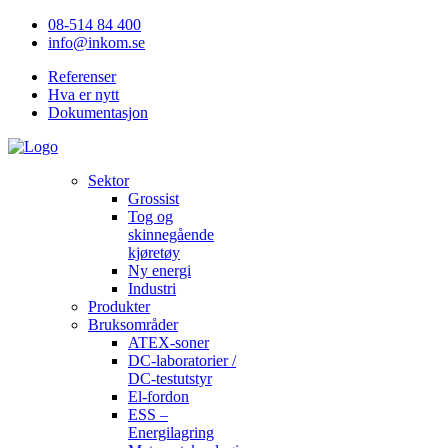
08-514 84 400
info@inkom.se
Referenser
Hva er nytt
Dokumentasjon
Sektor
Grossist
Tog og
skinnegående
kjøretøy
Ny energi
Industri
Produkter
Bruksområder
ATEX-soner
DC-laboratorier /
DC-testutstyr
El-fordon
ESS –
Energilagring