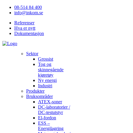
08-514 84 400
info@inkom.se
Referenser
Hva er nytt
Dokumentasjon
Sektor
Grossist
Tog og
skinnegående
kjøretøy
Ny energi
Industri
Produkter
Bruksområder
ATEX-soner
DC-laboratorier /
DC-testutstyr
El-fordon
ESS –
Energilagring