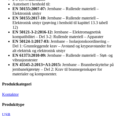
Autorisert i henhold til:
EN 50155:2007-07:
Jernbane – Rullende materiell –
Elektronisk utstyr
EN 50155:2017-10:
Jernbane – Rullende materiell –
Elektronisk utstyr (prøving i henhold til kapittel 13.3 tabell
12)
EN 50121-3-2:2016-12:
Jernbane – Elektromagnetisk
kompatibilitet – Del 3-2: Rullende materiell – Apparater
EN 50124-1:2017-03:
Jernbane – Isolasjonskoordinering –
Del 1: Grunnleggende krav – Avstand og krypeavstander for
alt elektrisk og elektronisk utstyr
EN 61373:2010-09:
Jernbane – Rullende materiell – Støt- og
vibrasjonstester
EN 45545-2:2013+A1:2015:
Jernbane – Brannbeskyttelse på
jernbanekjøretøy – Del 2: Krav til brannegenskaper for
materialer og komponenter.
Produktkategori
Kontaktor
Produkttype
USB