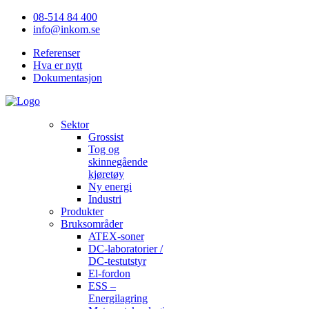
08-514 84 400
info@inkom.se
Referenser
Hva er nytt
Dokumentasjon
Sektor
Grossist
Tog og
skinnegående
kjøretøy
Ny energi
Industri
Produkter
Bruksområder
ATEX-soner
DC-laboratorier /
DC-testutstyr
El-fordon
ESS –
Energilagring