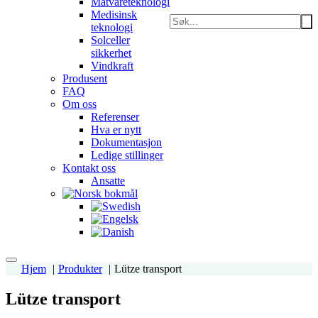
Matvareteknologi
Medisinsk
teknologi
Solceller
sikkerhet
Vindkraft
Produsent
FAQ
Om oss
Referenser
Hva er nytt
Dokumentasjon
Ledige stillinger
Kontakt oss
Ansatte
Hjem
Produkter
Lütze transport
Lütze transport