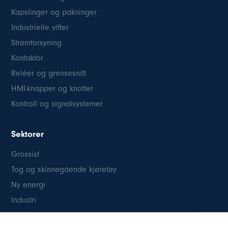
Kapslinger og pakninger
Industrielle vifter
Strømforsyning
Kontaktor
Reléer og grensesnitt
HMI-knapper og knotter
Kontroll og signalsystemer
Sektorer
Grossist
Tog og skinnegående kjøretøy
Ny energi
Industri