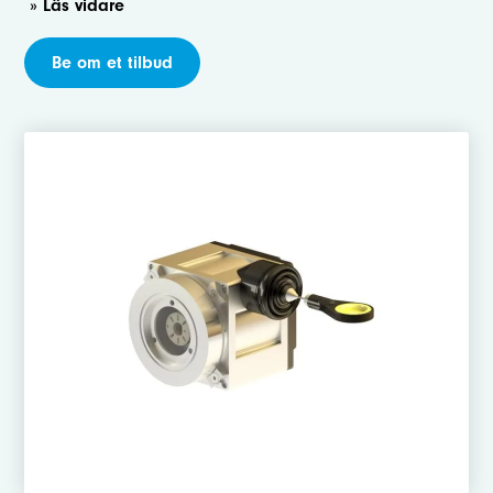
» Läs vidare
Be om et tilbud