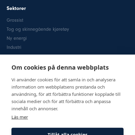
Sektorer
Grossist
Tog og skinnegående kjøretøy
Ny energi
Industri
Kontakt oss
Om cookies på denna webbplats
Österögatan 2 SE-164 40 Kista
08-514 84
400info@inkom.se
Vi använder cookies för att samla in och analysera
information om webbplatsens prestanda och
Org.nr: 556111-8505
användning, för att förbättra funktioner kopplade till
sociala medier och för att förbättra och anpassa
innehåll och annonser.
Läs mer
© Copyright 2026 Inkom, Industrikomponenter AB
Tillåt alla cookies
Retningslinjer for personvern