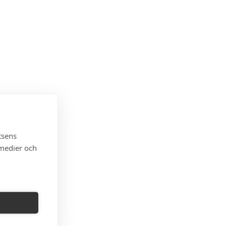
tsens
 medier och