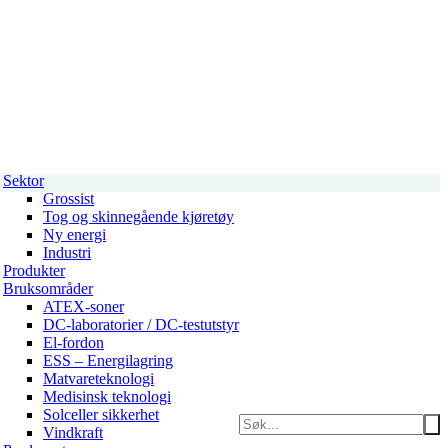
Sektor
Grossist
Tog og skinnegående kjøretøy
Ny energi
Industri
Produkter
Bruksområder
ATEX-soner
DC-laboratorier / DC-testutstyr
El-fordon
ESS – Energilagring
Matvareteknologi
Medisinsk teknologi
Solceller sikkerhet
Vindkraft