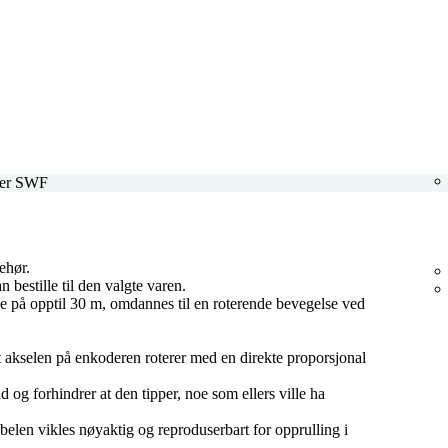
ser SWF
ehør.
 bestille til den valgte varen.
de på opptil 30 m, omdannes til en roterende bevegelse ved
t akselen på enkoderen roterer med en direkte proporsjonal
d og forhindrer at den tipper, noe som ellers ville ha
belen vikles nøyaktig og reproduserbart for opprulling i