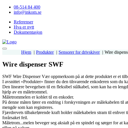
08-514 84 400
info@inkom.se
Referenser
Hva er nytt
Dokumentasjon
Hjem
Produkter
Sensorer for drivskiver
Wire dispen
Wire dispenser SWF
SWF Wire Dispenser Vær oppmerksom på at dette produktet er et tilb
I avsnittet «Produkter» finner du den tilsvarende enkoderen som du kan
Den lineære bevegelsen til en fleksibel stålkabel, som kan ha en leng
hjelp av en måletrommel.
Måletrommelen er koblet til en enkoder.
På denne måten fører en endring i forskyvningen av målekabelen til a
mengde som kan registreres.
Fjærdrevets tilbakeførende kraft holder målekabelen stram til enhver ti
forårsaket feil.
Måletrom
...
melen beveger seg aksialt på en spindel og sørger for at ka
rillen på valsen.