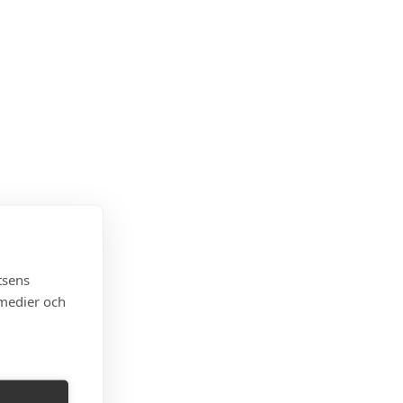
tsens
 medier och