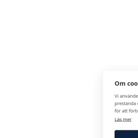
Om coo
Vi använde
prestanda o
för att för
Läs mer