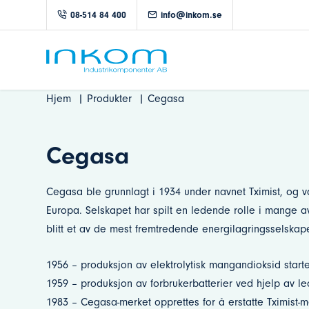
08-514 84 400
info@inkom.se
Hjem
Produkter
Cegasa
Cegasa
Cegasa ble grunnlagt i 1934 under navnet Tximist, og va
Europa. Selskapet har spilt en ledende rolle i mange av
blitt et av de mest fremtredende energilagringsselskap
1956 – produksjon av elektrolytisk mangandioksid start
1959 – produksjon av forbrukerbatterier ved hjelp av le
1983 – Cegasa-merket opprettes for å erstatte Tximist-m