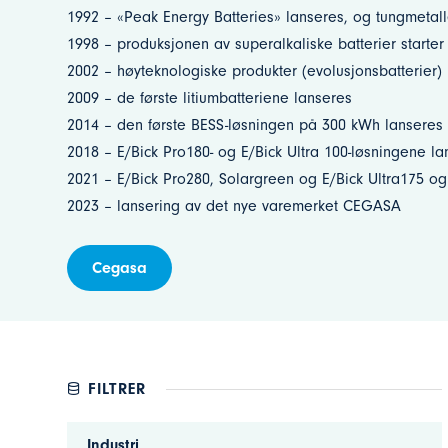
1992 – «Peak Energy Batteries» lanseres, og tungmetaller
1998 – produksjonen av superalkaliske batterier starter
2002 – høyteknologiske produkter (evolusjonsbatterier)
2009 – de første litiumbatteriene lanseres
2014 – den første BESS-løsningen på 300 kWh lanseres
2018 – E/Bick Pro180- og E/Bick Ultra 100-løsningene la
2021 – E/Bick Pro280, Solargreen og E/Bick Ultra175 og 
2023 – lansering av det nye varemerket CEGASA
Cegasa
FILTRER
Industri