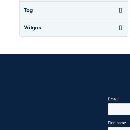
Tog
Vätgas