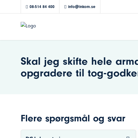
08-514 84 400
info@inkom.se
Skal jeg skifte hele arma
opgradere til tog-godke
Flere spørgsmål og svar