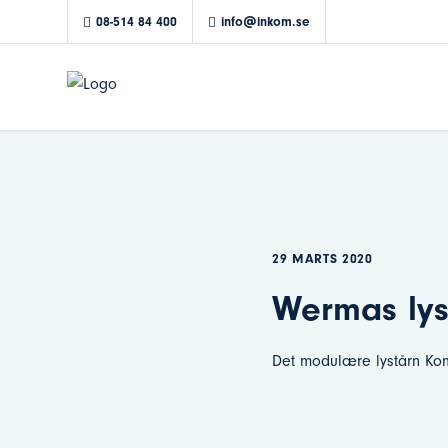
08-514 84 400
info@inkom.se
29 MARTS 2020
Wermas lys
Det modulære lystårn Komb