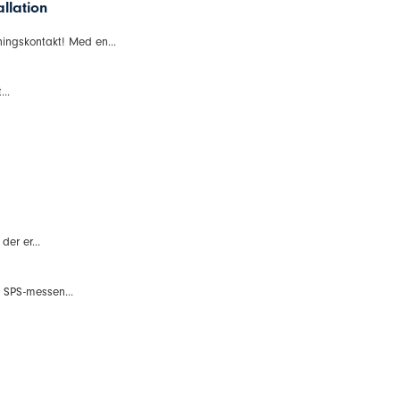
allation
ingskontakt! Med en...
...
er er...
 SPS-messen...