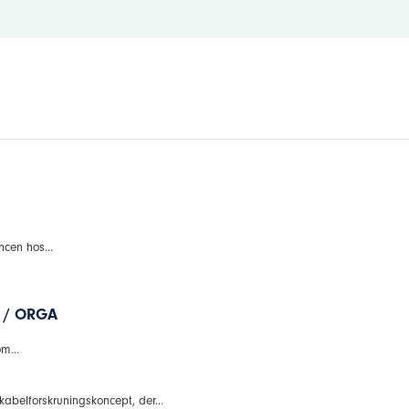
ncen hos...
E / ORGA
m...
 kabelforskruningskoncept, der...