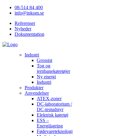
08-514 84 400
info@inkom.se
Referenser
Nyheder
Dokumentation
Industri
Grossist
Tog og
jernbanekøretøjer
Ny energi
Industri
Produkter
Anvendelser
ATEX-zoner
DC-laboratorium /
DC-testudstyr
Elektrisk køretøj
ESS –
Energilagring
Fødevareteknologi