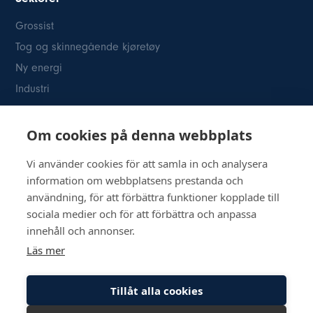
Grossist
Tog og skinnegående kjøretøy
Ny energi
Industri
Kontakt oss
Om cookies på denna webbplats
Österögatan 2 SE-164 40 Kista
08-514 84
400info@inkom.se
Vi använder cookies för att samla in och analysera
information om webbplatsens prestanda och
Org.nr: 556111-8505
användning, för att förbättra funktioner kopplade till
sociala medier och för att förbättra och anpassa
innehåll och annonser.
Läs mer
© Copyright 2026 Inkom, Industrikomponenter AB
Tillåt alla cookies
Retningslinjer for personvern
Retningslinjer for informasjonskapsler