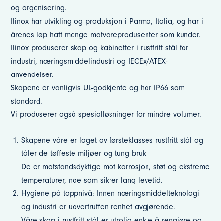
og organisering.
Ilinox har utvikling og produksjon i Parma, Italia, og har i
årenes løp hatt mange matvareprodusenter som kunder.
Ilinox produserer skap og kabinetter i rustfritt stål for
industri, næringsmiddelindustri og IECEx/ATEX-
anvendelser.
Skapene er vanligvis UL-godkjente og har IP66 som
standard.
Vi produserer også spesialløsninger for mindre volumer.
Skapene våre er laget av førsteklasses rustfritt stål og
tåler de tøffeste miljøer og tung bruk.
De er motstandsdyktige mot korrosjon, støt og ekstreme
temperaturer, noe som sikrer lang levetid.
Hygiene på toppnivå: Innen næringsmiddelteknologi
og industri er uovertruffen renhet avgjørende.
Våre skap i rustfritt stål er utrolig enkle å rengjøre og