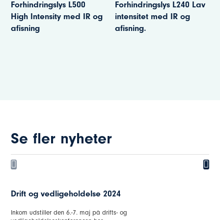
Forhindringslys L240 Lav
Christoffer Carlsson
intensitet med IR og
afisning.
Se fler nyheter
Energimesse i Kista den 22.-23. maj 2024 – Inkom
Inkom udstiller på Energimessen i Kista den 22.-23. maj 2024....