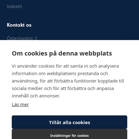
Industri
Kontakt os
Österögatan 2
SE-164 40 Kista
Om cookies på denna webbplats
08-514 84 400
info@inkom.se
Vi använder cookies för att samla in och analysera
information om webbplatsens prestanda och
Org.nr: 556111-8505
användning, för att förbättra funktioner kopplade till
sociala medier och för att förbättra och anpassa
innehåll och annonser.
Läs mer
© Copyright 2026 Inkom, Industrikomponenter AB
Tillåt alla cookies
Privatlivspolitik
Cookie-politik
Inställningar för cookies
Lediga tjänster