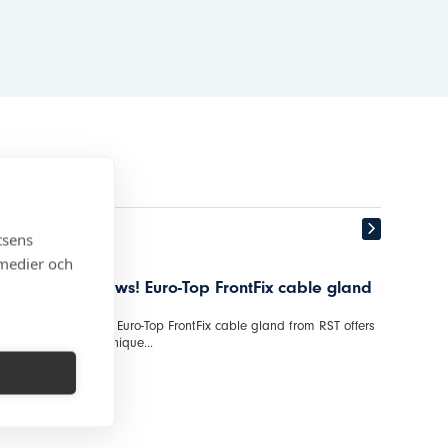
tsens
 medier och
 FrontFix cable gland
Fire brigade switches – For a saf
photovoltaic installation
x cable gland from RST offers
Industrikomponenter AB, INKOM has design
safe fire brigade switch!...