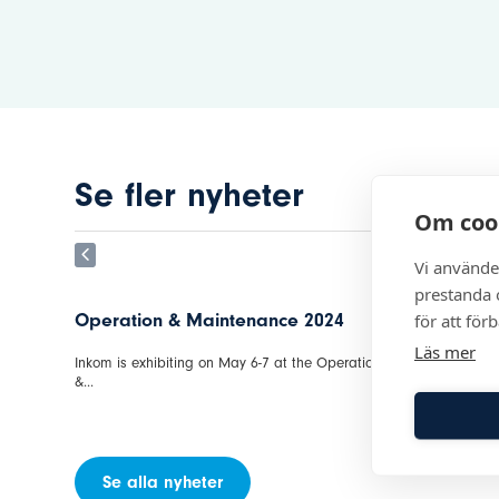
Se fler nyheter
Om coo
Vi använde
prestanda o
tenance 2024
Energy Fair in Kista on 22-23 May
för att för
2024 – Inkom
Läs mer
ay 6-7 at the Operation
Inkom exhibits at the Energy Fair in Kista on
May...
Se alla nyheter