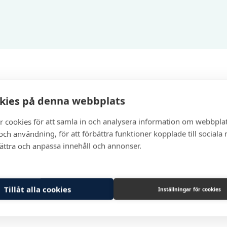
kies på denna webbplats
r cookies för att samla in och analysera information om webbpla
ch användning, för att förbättra funktioner kopplade till sociala
Winterwind in Åre on March 18-20,
News! Euro-Top
bättra och anpassa innehåll och annonser.
2024, INKOM / ORGA
The Euro-Top FrontFi
a unique...
Obstruction lights and Cold Climate are cause of
major problems....
Tillåt alla cookies
Inställningar för cookies