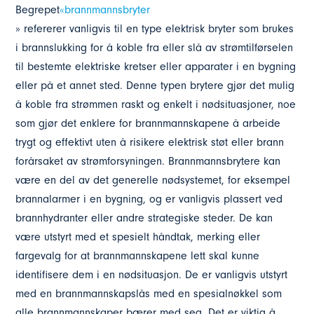
Begrepet
«brannmannsbryter
» refererer vanligvis til en type elektrisk bryter som brukes
i brannslukking for å koble fra eller slå av strømtilførselen
til bestemte elektriske kretser eller apparater i en bygning
eller på et annet sted. Denne typen brytere gjør det mulig
å koble fra strømmen raskt og enkelt i nødsituasjoner, noe
som gjør det enklere for brannmannskapene å arbeide
trygt og effektivt uten å risikere elektrisk støt eller brann
forårsaket av strømforsyningen. Brannmannsbrytere kan
være en del av det generelle nødsystemet, for eksempel
brannalarmer i en bygning, og er vanligvis plassert ved
brannhydranter eller andre strategiske steder. De kan
være utstyrt med et spesielt håndtak, merking eller
fargevalg for at brannmannskapene lett skal kunne
identifisere dem i en nødsituasjon. De er vanligvis utstyrt
med en brannmannskapslås med en spesialnøkkel som
alle brannmannskaper bærer med seg. Det er viktig å