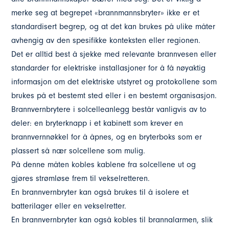
merke seg at begrepet «brannmannsbryter» ikke er et
standardisert begrep, og at det kan brukes på ulike måter
avhengig av den spesifikke konteksten eller regionen.
Det er alltid best å sjekke med relevante brannvesen eller
standarder for elektriske installasjoner for å få nøyaktig
informasjon om det elektriske utstyret og protokollene som
brukes på et bestemt sted eller i en bestemt organisasjon.
Brannvernbrytere i solcelleanlegg består vanligvis av to
deler: en bryterknapp i et kabinett som krever en
brannvernnøkkel for å åpnes, og en bryterboks som er
plassert så nær solcellene som mulig.
På denne måten kobles kablene fra solcellene ut og
gjøres strømløse frem til vekselretteren.
En brannvernbryter kan også brukes til å isolere et
batterilager eller en vekselretter.
En brannvernbryter kan også kobles til brannalarmen, slik