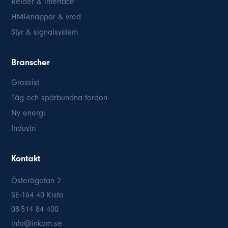
Reläer & interface
HMI-knappar & vred
Styr & signalsystem
Branscher
Grossist
Tåg och spårbundna fordon
Ny energi
Industri
Kontakt
Österögatan 2
SE-164 40 Kista
08-514 84 400
info@inkom.se