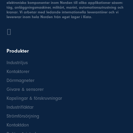
elektroniska komponenter inom Norden till olika applikationer såsom:
tåg, anläggningsmaskiner, militärt, marint, automationsutrustning och
kranar. Vi arbetar med ledande internationella leverantörer och vi
levererar inom hela Norden från eget lager i Kista.
Produkter
Industriljus
Kontaktorer
Dörrmagneter
Givare & sensorer
Kapslingar & förskruvningar
Industrifläktar
Strömförsörjning
Kontaktdon