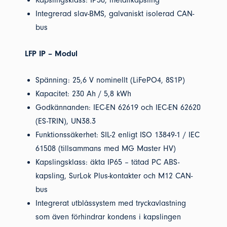
Kapslingsklass: IP30, metallkapsling
Integrerad slav-BMS, galvaniskt isolerad CAN-
bus
LFP IP – Modul
Spänning: 25,6 V nominellt (LiFePO4, 8S1P)
Kapacitet: 230 Ah / 5,8 kWh
Godkännanden: IEC-EN 62619 och IEC-EN 62620
(ES-TRIN), UN38.3
Funktionssäkerhet: SIL-2 enligt ISO 13849-1 / IEC
61508 (tillsammans med MG Master HV)
Kapslingsklass: äkta IP65 – tätad PC ABS-
kapsling, SurLok Plus-kontakter och M12 CAN-
bus
Integrerat utblåssystem med tryckavlastning
som även förhindrar kondens i kapslingen