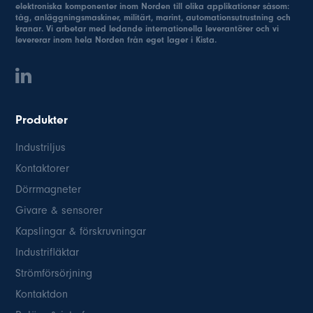
elektroniska komponenter inom Norden till olika applikationer såsom:
tåg, anläggningsmaskiner, militärt, marint, automationsutrustning och
kranar. Vi arbetar med ledande internationella leverantörer och vi
levererar inom hela Norden från eget lager i Kista.
Produkter
Industriljus
Kontaktorer
Dörrmagneter
Givare & sensorer
Kapslingar & förskruvningar
Industrifläktar
Strömförsörjning
Kontaktdon