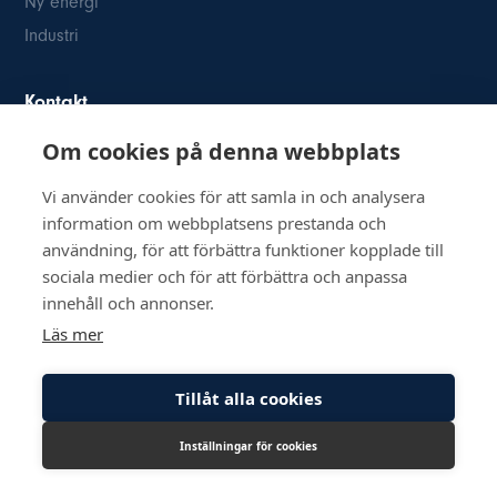
Ny energi
Industri
Kontakt
Om cookies på denna webbplats
Österögatan 2
SE-164 40 Kista
Vi använder cookies för att samla in och analysera
08-514 84 400
information om webbplatsens prestanda och
info@inkom.se
användning, för att förbättra funktioner kopplade till
Org.nr: 556111-8505
sociala medier och för att förbättra och anpassa
innehåll och annonser.
Läs mer
Tillåt alla cookies
© Copyright 2026 Inkom, Industrikomponenter AB
Inställningar för cookies
Integritetspolicy
Cookiepolicy
Lediga tjänster
CookieHub - Development mode