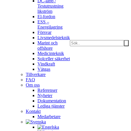
DC-labb /
Testutrustning
likström
El-fordon
ESS –
Energilagring
Försvar
Livsmedelsteknik
Marint och
offshore
Medicinteknik
Solceller säkerhet
Vindkraft
Vätgas
Tillverkare
FAQ
Om oss
Referenser
Nyheter
Dokumentation
Lediga tjänster
Kontakt
Medarbetare