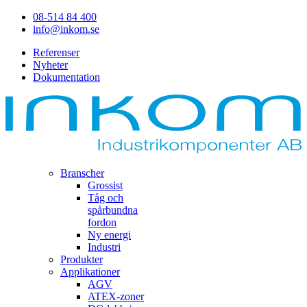
08-514 84 400
info@inkom.se
Referenser
Nyheter
Dokumentation
Branscher
Grossist
Tåg och
spårbundna
fordon
Ny energi
Industri
Produkter
Applikationer
AGV
ATEX-zoner