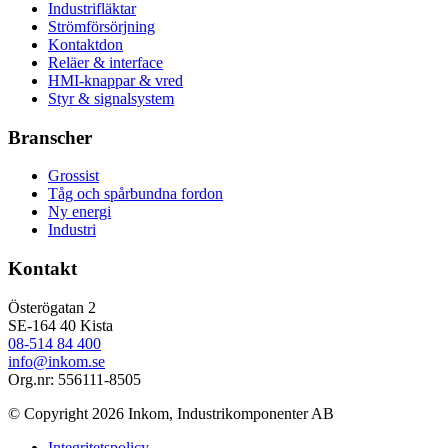
Industrifläktar
Strömförsörjning
Kontaktdon
Reläer & interface
HMI-knappar & vred
Styr & signalsystem
Branscher
Grossist
Tåg och spårbundna fordon
Ny energi
Industri
Kontakt
Österögatan 2
SE-164 40 Kista
08-514 84 400
info@inkom.se
Org.nr: 556111-8505
© Copyright 2026 Inkom, Industrikomponenter AB
Integritetspolicy