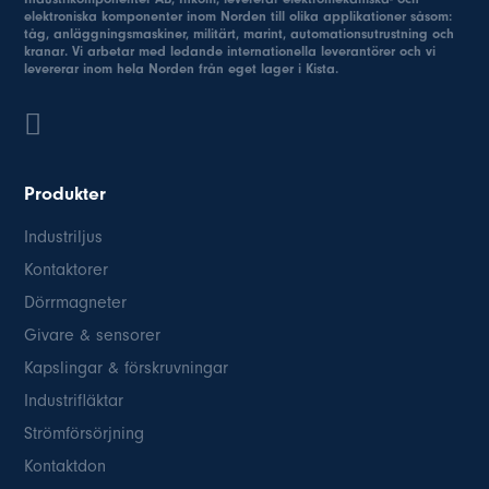
elektroniska komponenter inom Norden till olika applikationer såsom:
tåg, anläggningsmaskiner, militärt, marint, automationsutrustning och
kranar. Vi arbetar med ledande internationella leverantörer och vi
levererar inom hela Norden från eget lager i Kista.
Produkter
Industriljus
Kontaktorer
Dörrmagneter
Givare & sensorer
Kapslingar & förskruvningar
Industrifläktar
Strömförsörjning
Kontaktdon