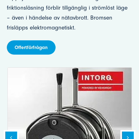
friktionslåsning förblir tillgänglig i strömlöst läge
– även i händelse av nätavbrott. Bromsen
frisläpps elektromagnetiskt.
Offertförfrågan
h