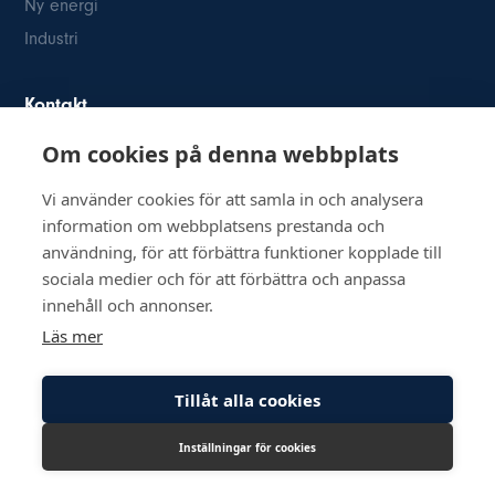
Ny energi
Industri
Kontakt
Om cookies på denna webbplats
Österögatan 2
SE-164 40 Kista
Vi använder cookies för att samla in och analysera
08-514 84 400
information om webbplatsens prestanda och
info@inkom.se
användning, för att förbättra funktioner kopplade till
Org.nr: 556111-8505
sociala medier och för att förbättra och anpassa
innehåll och annonser.
Läs mer
Tillåt alla cookies
© Copyright 2026 Inkom, Industrikomponenter AB
Inställningar för cookies
Integritetspolicy
Cookiepolicy
Lediga tjänster