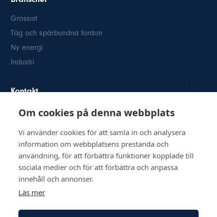
Grossist
Tåg och spårbundna fordon
Ny energi
Industri
Kontakt
Om cookies på denna webbplats
Österögatan 2
SE-164 40 Kista
Vi använder cookies för att samla in och analysera
08-514 84 400
information om webbplatsens prestanda och
info@inkom.se
användning, för att förbättra funktioner kopplade till
Org.nr: 556111-8505
sociala medier och för att förbättra och anpassa
innehåll och annonser.
Läs mer