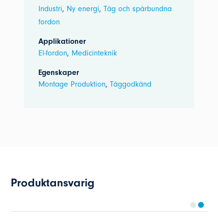
Industri
,
Ny energi
,
Tåg och spårbundna
fordon
Applikationer
El-fordon
,
Medicinteknik
Egenskaper
Montage Produktion
,
Tåggodkänd
Produktansvarig