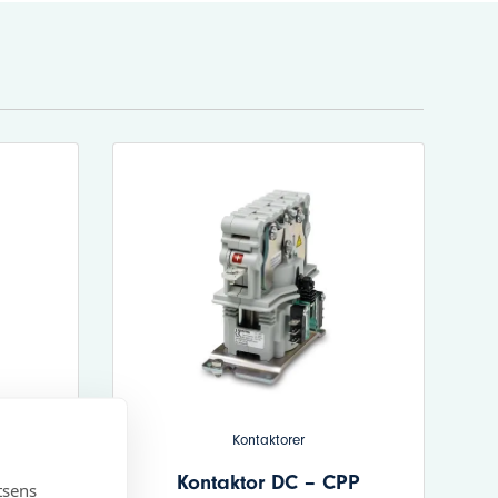
Kontaktorer
T
Kontaktor DC – CPP
tsens