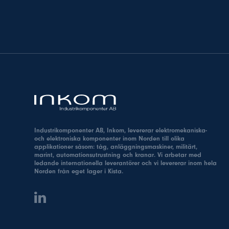
Industrikomponenter AB, Inkom, levererar elektromekaniska-
och elektroniska komponenter inom Norden till olika
applikationer såsom: tåg, anläggningsmaskiner, militärt,
marint, automationsutrustning och kranar. Vi arbetar med
ledande internationella leverantörer och vi levererar inom hela
Norden från eget lager i Kista.