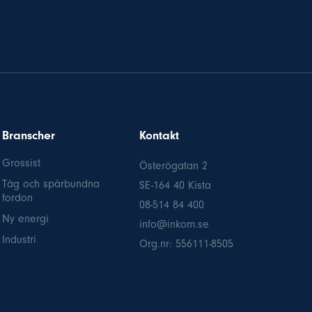
Branscher
Kontakt
Grossist
Österögatan 2
Tåg och spårbundna
SE-164 40 Kista
fordon
08-514 84 400
Ny energi
info@inkom.se
Industri
Org.nr: 556111-8505