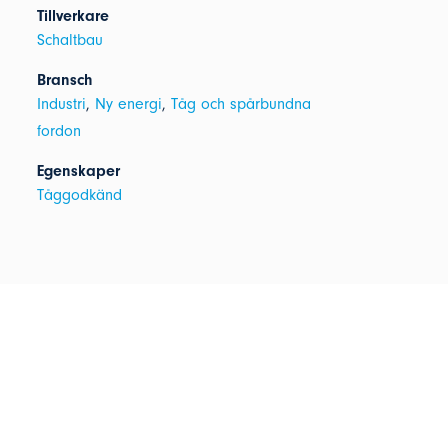
Tillverkare
Schaltbau
Bransch
Industri
,
Ny energi
,
Tåg och spårbundna
fordon
Egenskaper
Tåggodkänd