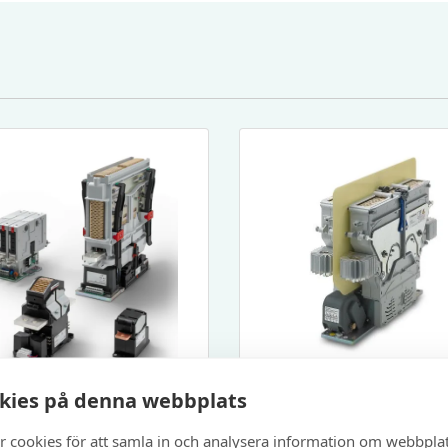
kies på denna webbplats
Kontaktorer
Kontaktorer
RSIKT KONTAKTORER
Kontaktor DC – C
r cookies för att samla in och analysera information om webbpla