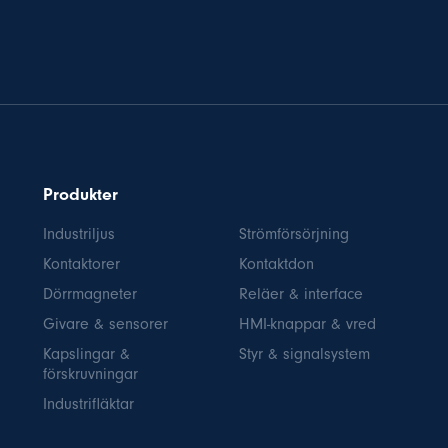
Produkter
Industriljus
Strömförsörjning
Kontaktorer
Kontaktdon
Dörrmagneter
Reläer & interface
Givare & sensorer
HMI-knappar & vred
Kapslingar &
Styr & signalsystem
förskruvningar
Industrifläktar