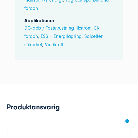
Industri
,
Ny energi
,
Tåg och spårbundna
fordon
Applikationer
DC-labb / Testutrustning likström
,
El-
fordon
,
ESS – Energilagring
,
Solceller
säkerhet
,
Vindkraft
Produktansvarig