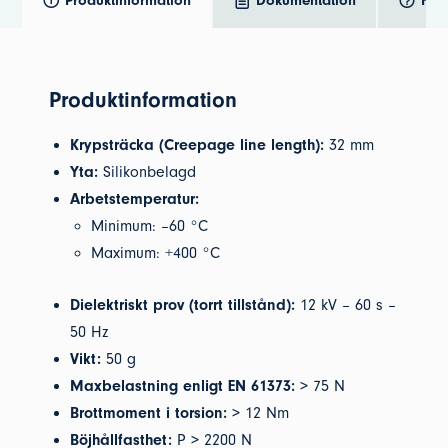
Produktinformation
Dokumentation
Frå
Produktinformation
Krypsträcka (Creepage line length):
32 mm
Yta:
Silikonbelagd
Arbetstemperatur:
Minimum: –60 °C
Maximum: +400 °C
Dielektriskt prov (torrt tillstånd):
12 kV – 60 s –
50 Hz
Vikt:
50 g
Maxbelastning enligt EN 61373:
> 75 N
Brottmoment i torsion:
> 12 Nm
Böjhållfasthet:
P > 2200 N