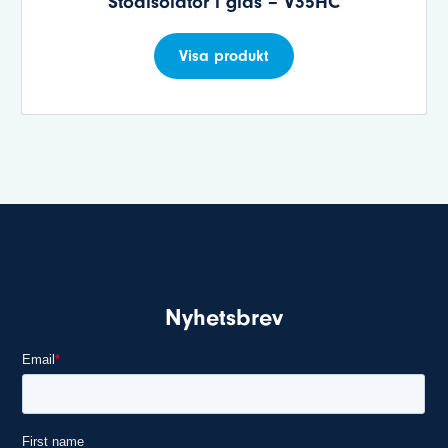
Stödisolator i glas – V35HC
Visa produkt
Nyhetsbrev