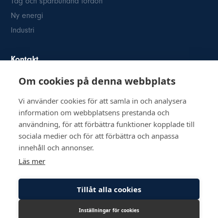
Tåg och spårbundna fordon
Ny energi
Industri
Kontakt
Om cookies på denna webbplats
Österögatan 2
SE-164 40 Kista
Vi använder cookies för att samla in och analysera
08-514 84 400
information om webbplatsens prestanda och
info@inkom.se
användning, för att förbättra funktioner kopplade till
Org.nr: 556111-8505
sociala medier och för att förbättra och anpassa
innehåll och annonser.
Läs mer
Tillåt alla cookies
© Copyright 2026 Inkom, Industrikomponenter AB
Inställningar för cookies
Integritetspolicy
Cookiepolicy
Lediga tjänster