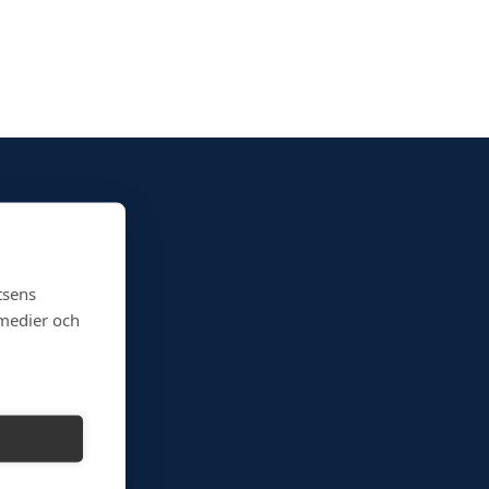
tsens
 medier och