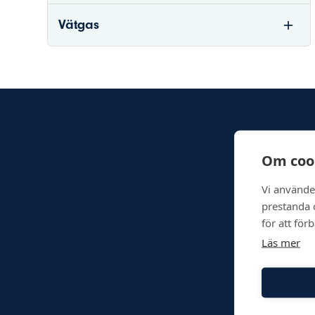
Vätgas
Om coo
Vi använde
prestanda o
för att för
Läs mer