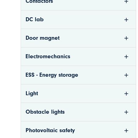
Contactors
DC lab
Door magnet
Electromechanics
n
ESS - Energy storage
nkom.se
Light
Obstacle lights
Photovoltaic safety